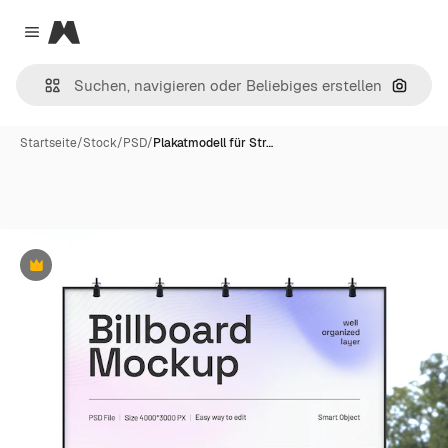
Magnific
Close menu
Nach B
Startseite
/
Stock
/
PSD
/
Plakatmodell für Str…
Premium