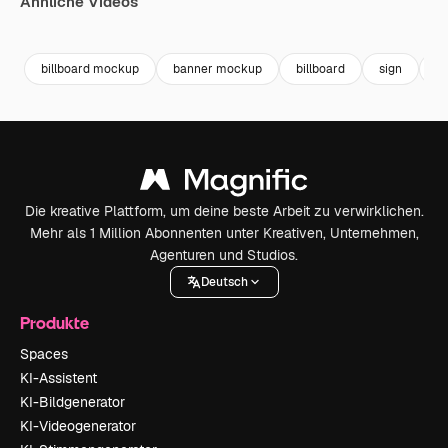
Ähnliche Videos
Premium
Premium
Premium
Premium
Generiert v
billboard mockup
banner mockup
billboard
sign
d
Die kreative Plattform, um deine beste Arbeit zu verwirklichen.
Mehr als 1 Million Abonnenten unter Kreativen, Unternehmen,
Agenturen und Studios.
Deutsch
Produkte
Spaces
KI-Assistent
KI-Bildgenerator
KI-Videogenerator