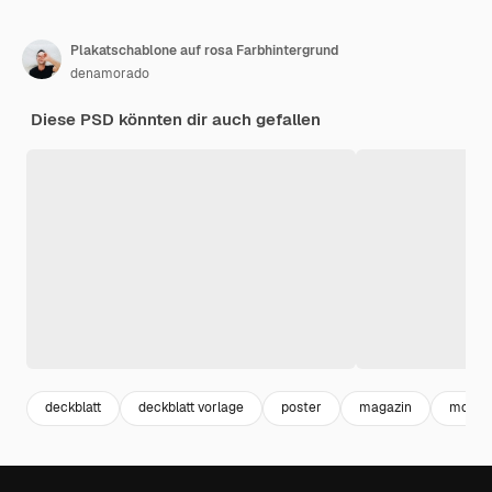
Plakatschablone auf rosa Farbhintergrund
denamorado
Diese PSD könnten dir auch gefallen
deckblatt
deckblatt vorlage
poster
magazin
mocku