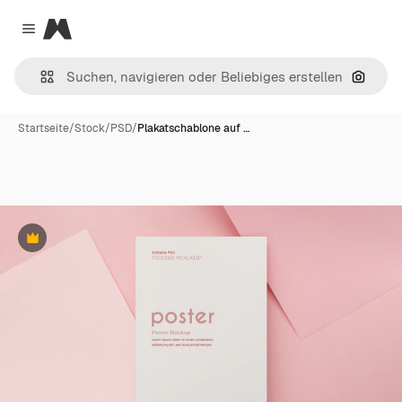
Magnific
Close menu
Nach B
Startseite
/
Stock
/
PSD
/
Plakatschablone auf …
Premium