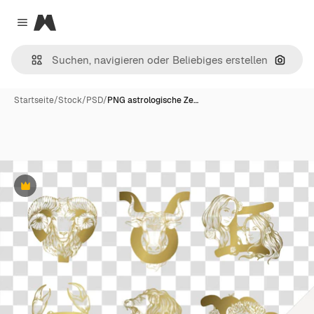
Magnific
Close menu
Nach B
Startseite
/
Stock
/
PSD
/
PNG astrologische Ze…
Premium