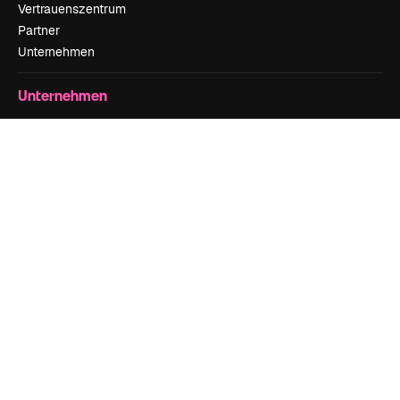
Vertrauenszentrum
Partner
Unternehmen
Unternehmen
Preise
Über uns
Reviews
Karriere
Suchtrends
Blog
Veranstaltungen
Slidesgo
Deine Inhalte verkaufen
Pressesaal
Suchst du nach magnific.ai
Kontakt aufnehmen