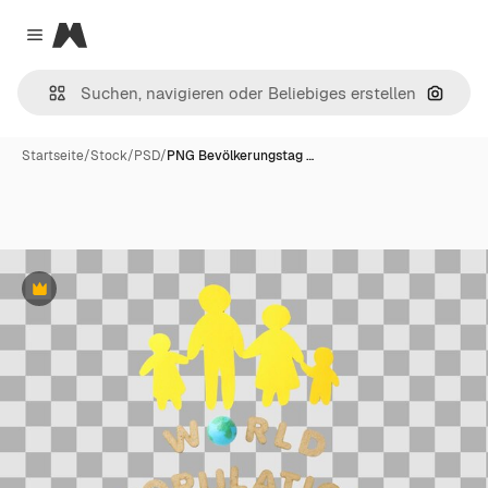
Magnific
Close menu
Nach B
Startseite
/
Stock
/
PSD
/
PNG Bevölkerungstag …
Premium