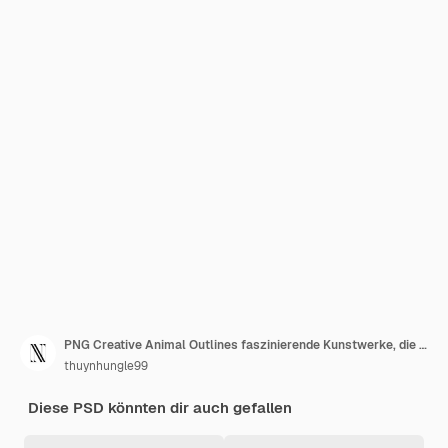
PNG Creative Animal Outlines faszinierende Kunstwerke, die die Natur und die Vielfalt der Wildtiere feiern
thuynhungle99
Diese PSD könnten dir auch gefallen