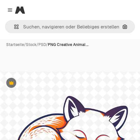
Magnific
Close menu
Nach B
Startseite
/
Stock
/
PSD
/
PNG Creative Animal …
Premium