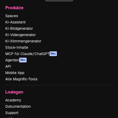
Produkte
Spaces
KI-Assistent
KI-Bildgenerator
KI-Videogenerator
KI-Stimmengenerator
Stock-Inhalte
MCP für Claude/ChatGPT
Neu
Agenten
Neu
API
Mobile App
Alle Magnific-Tools
Loslegen
Academy
Dokumentation
Support