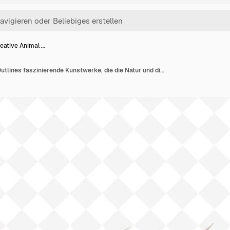
eative Animal …
PNG Creative Animal Outlines faszinierende Kunstwerke, die die Natur und die Vielfalt der Wildtiere feiern