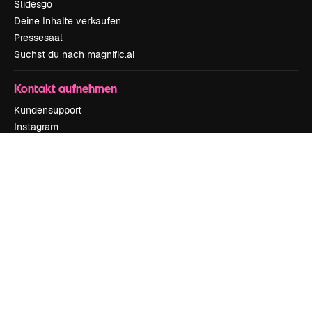
Slidesgo
Deine Inhalte verkaufen
Pressesaal
Suchst du nach magnific.ai
Kontakt aufnehmen
Kundensupport
Instagram
YouTube
LinkedIn
TikTok
Discord
X
Reddit
Copyright © 2010-
2026
Freepik Company S.L.U.
Alle Rechte vorbehalten
.