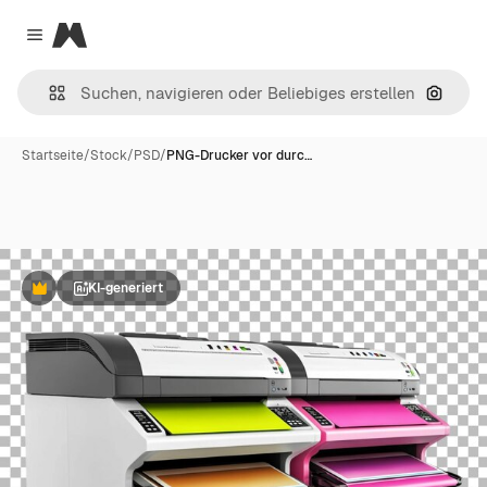
Magnific
Close menu
Nach B
Startseite
/
Stock
/
PSD
/
PNG-Drucker vor durc…
KI-generiert
Premium