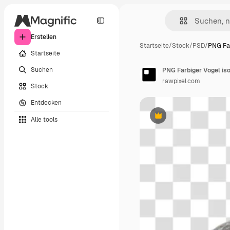
Erstellen
Startseite
/
Stock
/
PSD
/
PNG Far
Startseite
Suchen
PNG Farbiger Vogel iso
rawpixel.com
Stock
Entdecken
Alle tools
Premium