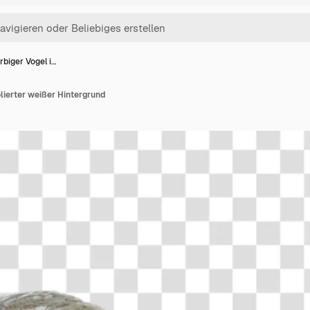
biger Vogel i…
lierter weißer Hintergrund