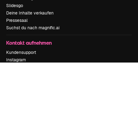
Slidesgo
Deine Inhalte verkaufen
Pressesaal
Suchst du nach magnific.ai
Kontakt aufnehmen
Kundensupport
Instagram
YouTube
LinkedIn
TikTok
Discord
X
Reddit
Copyright © 2010-
2026
Freepik Company S.L.U.
Alle Rechte vorbehalten
.