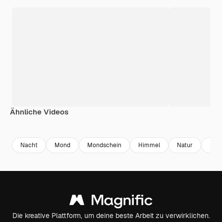
Ähnliche Videos
Premium
Premium
Generiert von KI
Premium
Premium
Generiert v
Nacht
Mond
Mondschein
Himmel
Natur
Hin
Die kreative Plattform, um deine beste Arbeit zu verwirklichen.