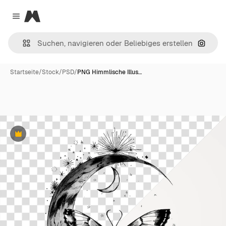
Magnific
Close menu
Nach B
Startseite
/
Stock
/
PSD
/
PNG Himmlische Illus…
Premium