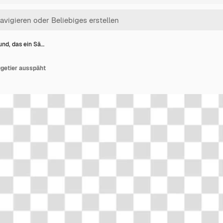
nd, das ein Sä…
getier ausspäht