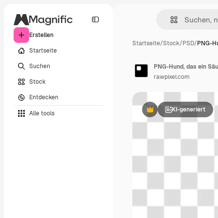
Erstellen
Startseite
/
Stock
/
PSD
/
PNG-Hu
Startseite
Suchen
PNG-Hund, das ein Säu
rawpixel.com
Stock
Entdecken
KI-generiert
Alle tools
Premium