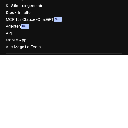
KI-Stimmengenerator
Stock-Inhalte
MCP für Claude/ChatGPT
Neu
Agenten
Neu
API
Mobile App
Alle Magnific-Tools
Loslegen
Academy
Dokumentation
Support
AGB
Datenschutzerklärung
Originale
Neu
Cookie-Richtlinie
Vertrauenszentrum
Partner