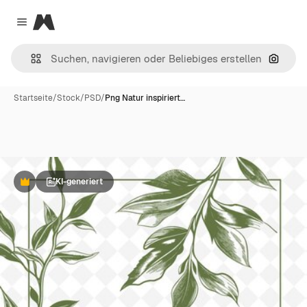
Magnific
Close menu
Nach B
Startseite
/
Stock
/
PSD
/
Png Natur inspiriert…
KI-generiert
Premium