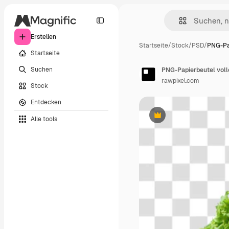
Erstellen
Startseite
/
Stock
/
PSD
/
PNG-Pa
Startseite
Suchen
PNG-Papierbeutel vol
rawpixel.com
Stock
Entdecken
Alle tools
Premium