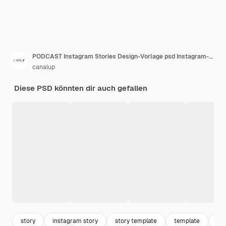
PODCAST Instagram Stories Design-Vorlage psd Instagram-Banner-Vorlagen
canalup
Diese PSD könnten dir auch gefallen
story
instagram story
story template
template
in