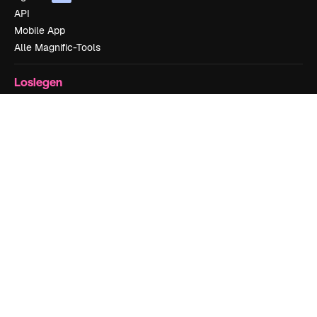
API
Mobile App
Alle Magnific-Tools
Loslegen
Academy
Dokumentation
Support
AGB
Datenschutzerklärung
Originale
Neu
Cookie-Richtlinie
Vertrauenszentrum
Partner
Unternehmen
Unternehmen
Preise