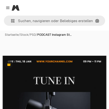
Magnific
Close menu
Nach B
Startseite
/
Stock
/
PSD
/
PODCAST Instagram St…
Premium