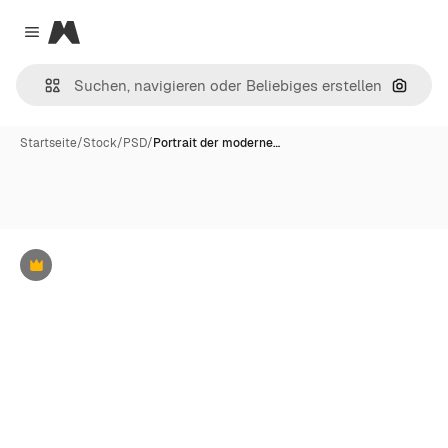
Magnific
Close menu
Nach B
Startseite
/
Stock
/
PSD
/
Portrait der moderne…
Premium