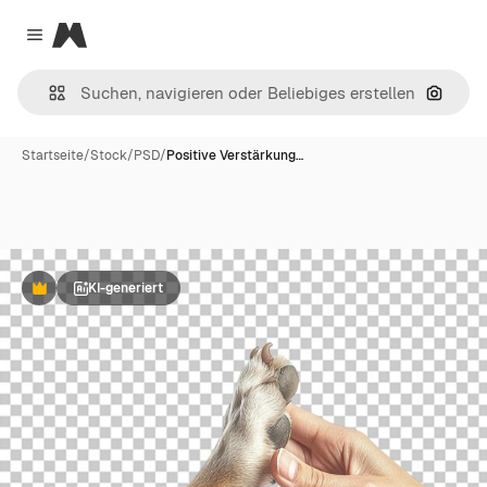
Magnific
Close menu
Nach B
Startseite
/
Stock
/
PSD
/
Positive Verstärkung…
KI-generiert
Premium