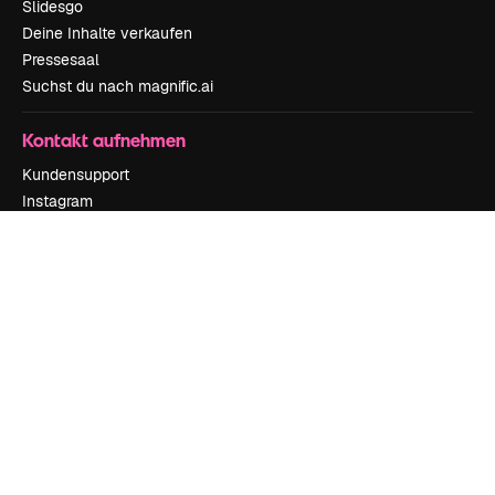
Slidesgo
Deine Inhalte verkaufen
Pressesaal
Suchst du nach magnific.ai
Kontakt aufnehmen
Kundensupport
Instagram
YouTube
LinkedIn
TikTok
Discord
X
Reddit
Copyright © 2010-
2026
Freepik Company S.L.U.
Alle Rechte vorbehalten
.