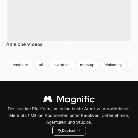
Ähnliche Videos
Premium
Premium
Premium
Premium
Generiert v
postcard
a6
invitation
mockup
einladung
moc
Die kreative Plattform, um deine beste Arbeit zu verwirklichen.
Mehr als 1 Million Abonnenten unter Kreativen, Unternehmen,
Agenturen und Studios.
Deutsch