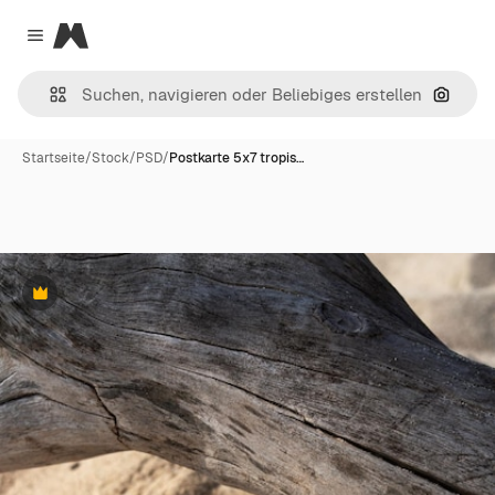
Magnific
Close menu
Nach B
Startseite
/
Stock
/
PSD
/
Postkarte 5x7 tropis…
Premium