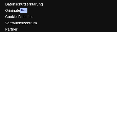
Datenschutzerklärung
Originale
Neu
Cookie-Richtlinie
Vertrauenszentrum
Partner
Unternehmen
Unternehmen
Preise
Über uns
Reviews
Karriere
Suchtrends
Blog
Veranstaltungen
Slidesgo
Deine Inhalte verkaufen
Pressesaal