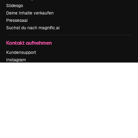
Slidesgo
Deine Inhalte verkaufen
Pressesaal
Suchst du nach magnific.ai
Kontakt aufnehmen
Kundensupport
Instagram
YouTube
LinkedIn
TikTok
Discord
X
Reddit
Copyright © 2010-
2026
Freepik Company S.L.U.
Alle Rechte vorbehalten
.