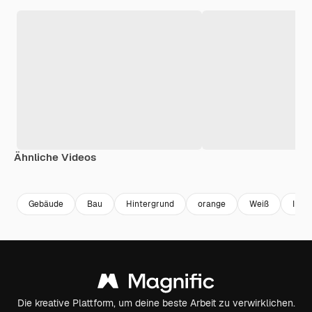
Ähnliche Videos
Premium
Premium
Premium
Premium
Gebäude
Bau
Hintergrund
orange
Weiß
Indus
Die kreative Plattform, um deine beste Arbeit zu verwirklichen.