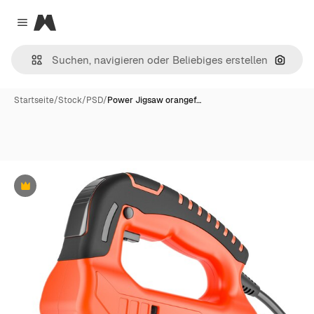
Magnific
Close menu
Nach B
Startseite
/
Stock
/
PSD
/
Power Jigsaw orangef…
Premium