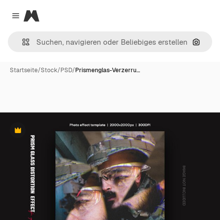
Magnific
Close menu
Nach B
Startseite
/
Stock
/
PSD
/
Prismenglas-Verzerru…
Premium