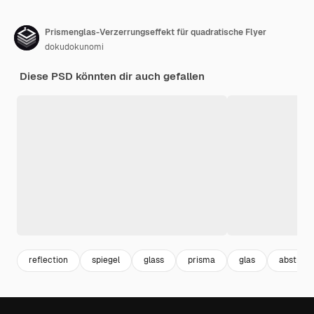
Prismenglas-Verzerrungseffekt für quadratische Flyer
dokudokunomi
Diese PSD könnten dir auch gefallen
reflection
spiegel
glass
prisma
glas
abstract