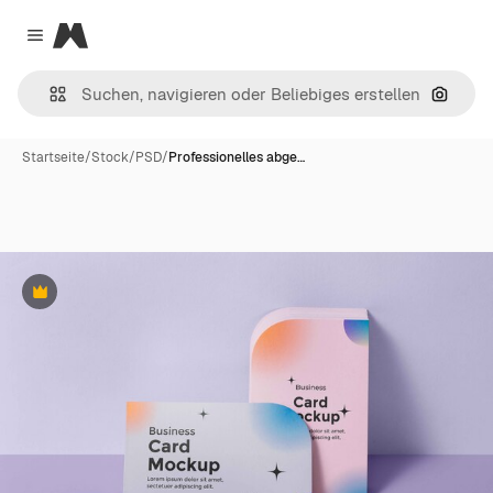
Magnific
Close menu
Nach B
Startseite
/
Stock
/
PSD
/
Professionelles abge…
Premium