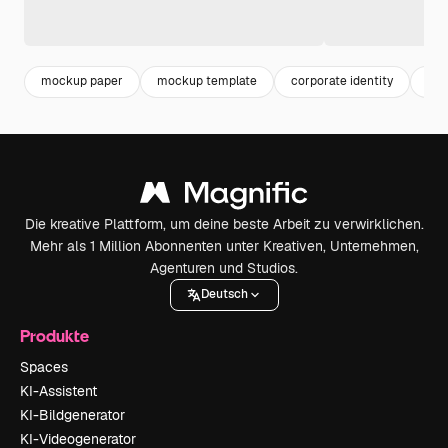
mockup paper
mockup template
corporate identity
moc
Die kreative Plattform, um deine beste Arbeit zu verwirklichen.
Mehr als 1 Million Abonnenten unter Kreativen, Unternehmen,
Agenturen und Studios.
Deutsch
Produkte
Spaces
KI-Assistent
KI-Bildgenerator
KI-Videogenerator