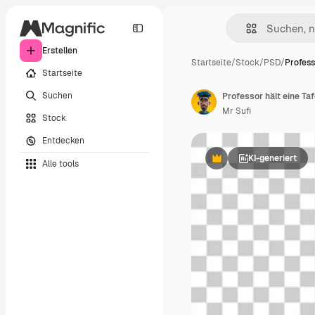
Erstellen
Startseite
/
Stock
/
PSD
/
Profess
Startseite
Suchen
Professor hält eine Taf
Mr Sufi
Stock
Entdecken
KI-generiert
Alle tools
Premium