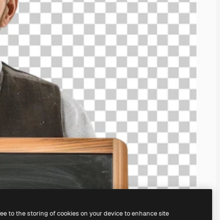
ree to the storing of cookies on your device to enhance site
serem
KI-Bildgenerator
erstellen.