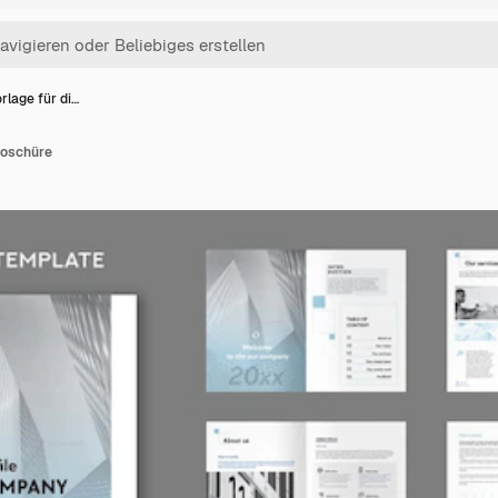
orlage für di…
Broschüre