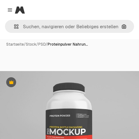
Magnific
Close menu
Nach B
Startseite
/
Stock
/
PSD
/
Proteinpulver Nahrun…
Premium