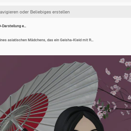
-Darstellung e…
PSD-3D-Darstellung eines asiatischen Mädchens, das ein Geisha-Kleid mit Regenschirm trägt, isoliert auf violettem Hintergrund