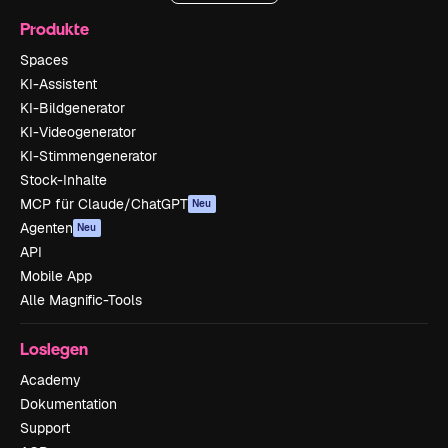
Produkte
Spaces
KI-Assistent
KI-Bildgenerator
KI-Videogenerator
KI-Stimmengenerator
Stock-Inhalte
MCP für Claude/ChatGPT
Neu
Agenten
Neu
API
Mobile App
Alle Magnific-Tools
Loslegen
Academy
Dokumentation
Support