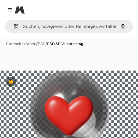
Magnific
Close menu
Nach B
Startseite
/
Stock
/
PSD
/
PSD 3D Valentinstag …
Premium