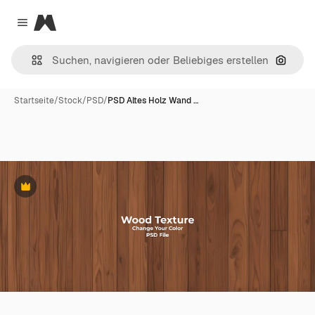
Magnific
Close menu
Nach B
Startseite
/
Stock
/
PSD
/
PSD Altes Holz Wand …
Premium