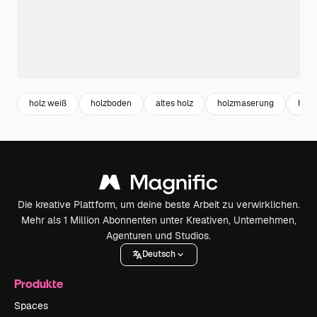
holz weiß
holzboden
altes holz
holzmaserung
holz
Die kreative Plattform, um deine beste Arbeit zu verwirklichen.
Mehr als 1 Million Abonnenten unter Kreativen, Unternehmen,
Agenturen und Studios.
Deutsch
Produkte
Spaces