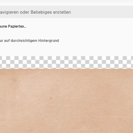
aune Papiertex…
ur auf durchsichtigem Hintergrund