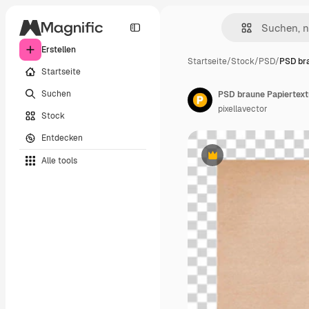
Erstellen
Startseite
/
Stock
/
PSD
/
PSD br
Startseite
Suchen
PSD braune Papiertext
pixellavector
Stock
Entdecken
Alle tools
Premium