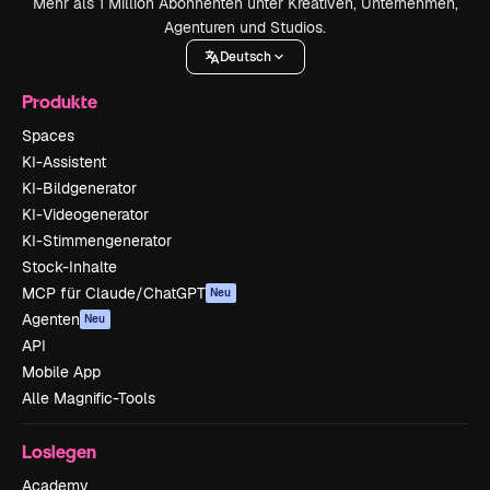
Mehr als 1 Million Abonnenten unter Kreativen, Unternehmen,
Agenturen und Studios.
Deutsch
Produkte
Spaces
KI-Assistent
KI-Bildgenerator
KI-Videogenerator
KI-Stimmengenerator
Stock-Inhalte
MCP für Claude/ChatGPT
Neu
Agenten
Neu
API
Mobile App
Alle Magnific-Tools
Loslegen
Academy