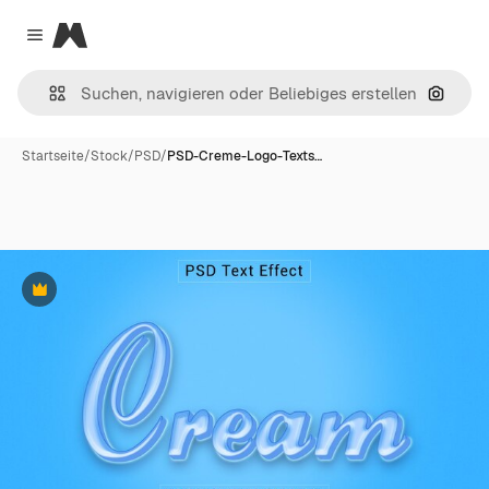
Magnific
Close menu
Nach B
Startseite
/
Stock
/
PSD
/
PSD-Creme-Logo-Texts…
Premium