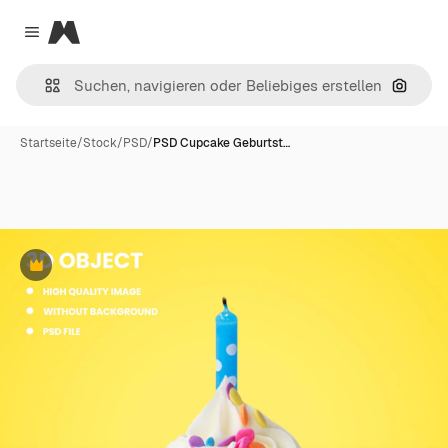
Magnific
Close menu
Nach B
Startseite
/
Stock
/
PSD
/
PSD Cupcake Geburtst…
Premium