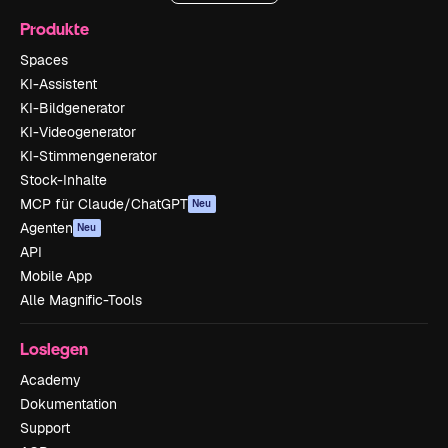
Produkte
Spaces
KI-Assistent
KI-Bildgenerator
KI-Videogenerator
KI-Stimmengenerator
Stock-Inhalte
MCP für Claude/ChatGPT
Neu
Agenten
Neu
API
Mobile App
Alle Magnific-Tools
Loslegen
Academy
Dokumentation
Support