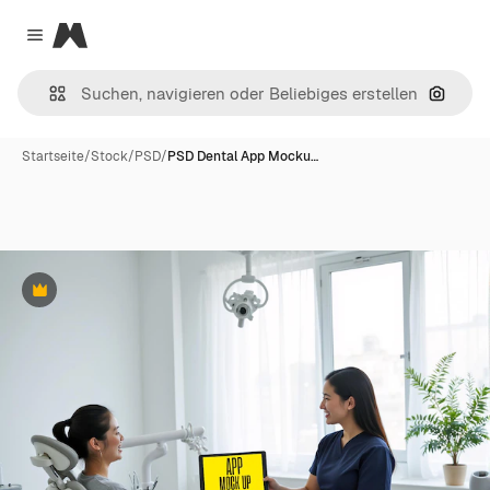
Magnific
Close menu
Nach B
Startseite
/
Stock
/
PSD
/
PSD Dental App Mocku…
Premium