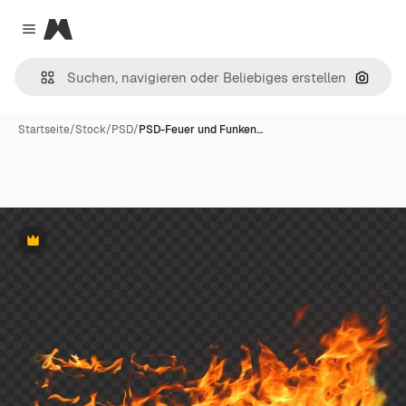
Magnific
Close menu
Nach B
Startseite
/
Stock
/
PSD
/
PSD-Feuer und Funken…
Premium