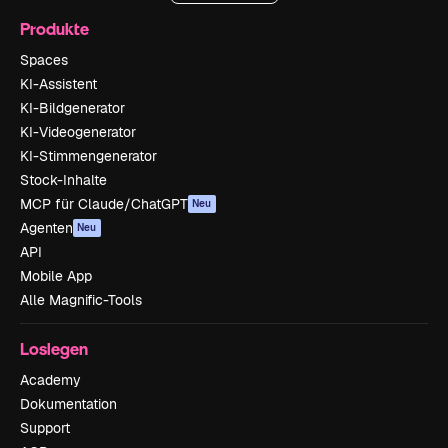
Produkte
Spaces
KI-Assistent
KI-Bildgenerator
KI-Videogenerator
KI-Stimmengenerator
Stock-Inhalte
MCP für Claude/ChatGPT
Neu
Agenten
Neu
API
Mobile App
Alle Magnific-Tools
Loslegen
Academy
Dokumentation
Support