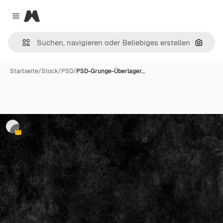
Magnific
Close menu
Nach B
Startseite
/
Stock
/
PSD
/
PSD-Grunge-Überlager…
Premium