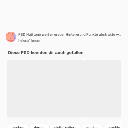
PSD Halftone weißer grauer Hintergrund Punkte abstrakte weiße Hintergrundtexturtechnologie
helena11mom
Diese PSD könnten dir auch gefallen
modern
design
digital pattern
muster
graphic