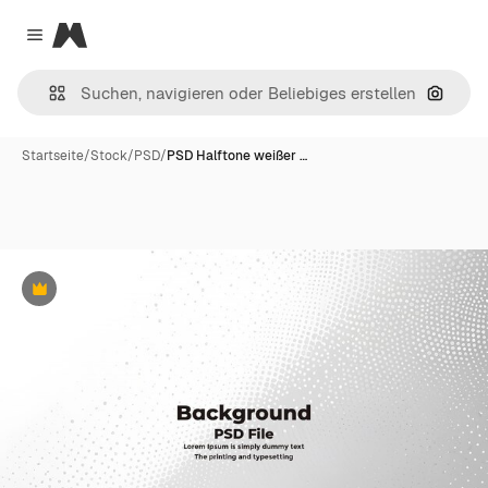
Magnific
Close menu
Nach B
Startseite
/
Stock
/
PSD
/
PSD Halftone weißer …
Premium