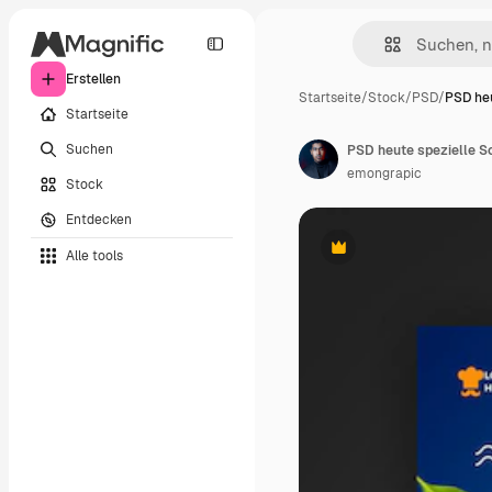
Erstellen
Startseite
/
Stock
/
PSD
/
PSD heu
Startseite
Suchen
PSD heute spezielle S
emongrapic
Stock
Entdecken
Alle tools
Premium