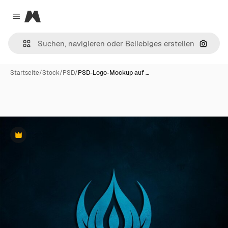
Magnific
Close menu
Nach B
Startseite
/
Stock
/
PSD
/
PSD-Logo-Mockup auf …
Premium