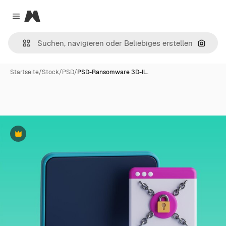
Magnific
Close menu
Nach B
Startseite
/
Stock
/
PSD
/
PSD-Ransomware 3D-Il…
Premium