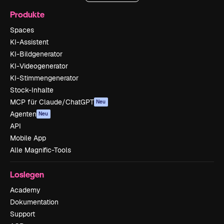
Produkte
Spaces
KI-Assistent
KI-Bildgenerator
KI-Videogenerator
KI-Stimmengenerator
Stock-Inhalte
MCP für Claude/ChatGPT
Neu
Agenten
Neu
API
Mobile App
Alle Magnific-Tools
Loslegen
Academy
Dokumentation
Support