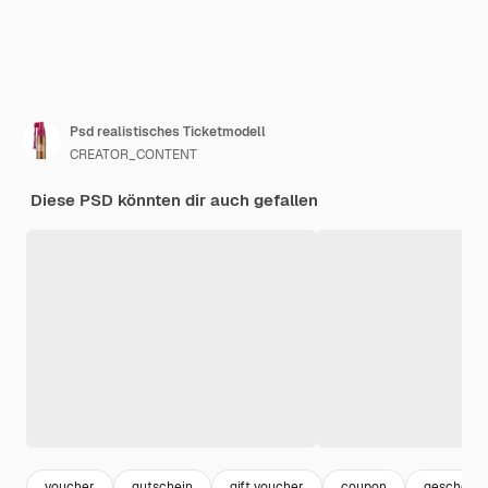
Psd realistisches Ticketmodell
CREATOR_CONTENT
Diese PSD könnten dir auch gefallen
voucher
gutschein
gift voucher
coupon
geschenkg