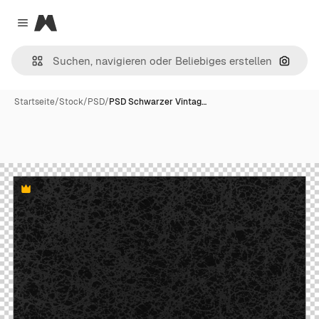
Magnific
Close menu
Nach B
Startseite
/
Stock
/
PSD
/
PSD Schwarzer Vintag…
Premium