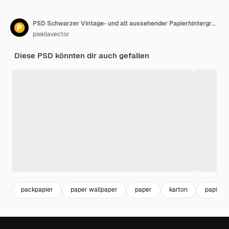
PSD Schwarzer Vintage- und alt aussehender Papierhintergrund mit einer Grunge-Textur
pixellavector
Diese PSD könnten dir auch gefallen
packpapier
paper wallpaper
paper
karton
papierh