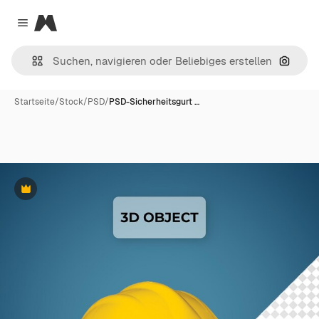
Magnific
Close menu
Nach B
Startseite
/
Stock
/
PSD
/
PSD-Sicherheitsgurt …
Premium