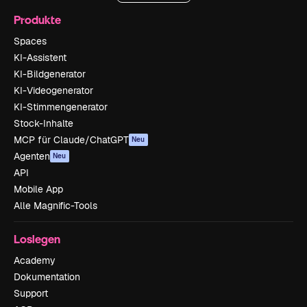
Produkte
Spaces
KI-Assistent
KI-Bildgenerator
KI-Videogenerator
KI-Stimmengenerator
Stock-Inhalte
MCP für Claude/ChatGPT
Neu
Agenten
Neu
API
Mobile App
Alle Magnific-Tools
Loslegen
Academy
Dokumentation
Support