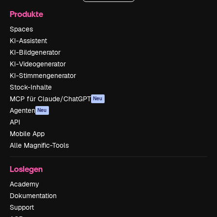
Produkte
Spaces
KI-Assistent
KI-Bildgenerator
KI-Videogenerator
KI-Stimmengenerator
Stock-Inhalte
MCP für Claude/ChatGPT
Neu
Agenten
Neu
API
Mobile App
Alle Magnific-Tools
Loslegen
Academy
Dokumentation
Support