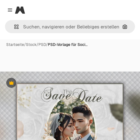
Magnific
Close menu
Nach B
Startseite
/
Stock
/
PSD
/
PSD-Vorlage für Soci…
Premium