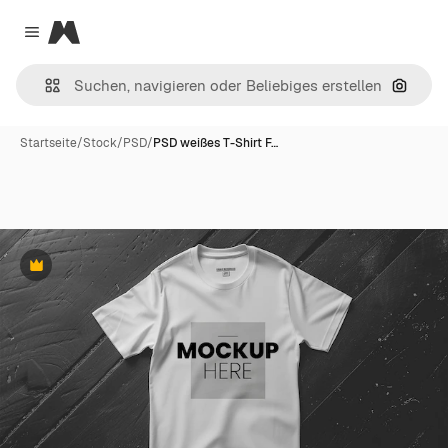
Magnific
Close menu
Nach B
Startseite
/
Stock
/
PSD
/
PSD weißes T-Shirt F…
Premium