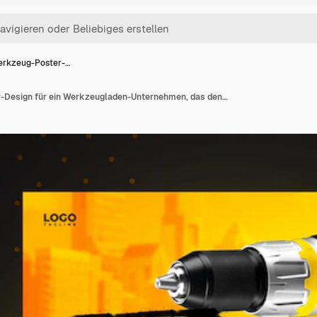
rkzeug-Poster-…
PSD-Werkzeug-Poster-Design für ein Werkzeugladen-Unternehmen, das den Verkauf fördert, Angebot Werkzeug-Toolkit-Flyer-Design-Vorlage