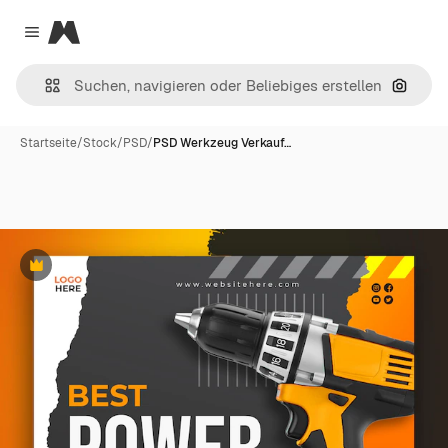
Magnific
Close menu
Nach B
Startseite
/
Stock
/
PSD
/
PSD Werkzeug Verkauf…
Premium