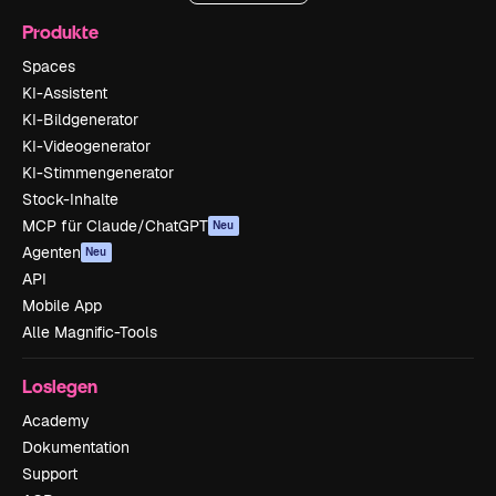
Produkte
Spaces
KI-Assistent
KI-Bildgenerator
KI-Videogenerator
KI-Stimmengenerator
Stock-Inhalte
MCP für Claude/ChatGPT
Neu
Agenten
Neu
API
Mobile App
Alle Magnific-Tools
Loslegen
Academy
Dokumentation
Support