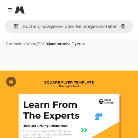
Magnific
Close menu
Nach B
Startseite
/
Stock
/
PSD
/
Quadratische Flyervo…
Premium