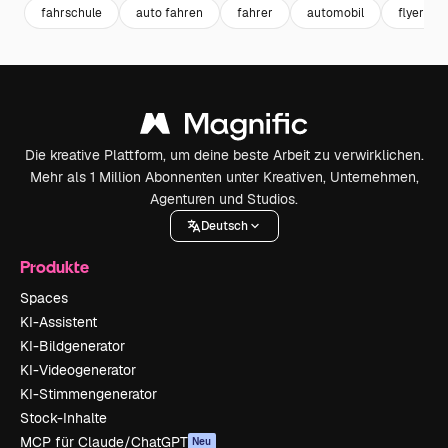
fahrschule
auto fahren
fahrer
automobil
flyer qu
Die kreative Plattform, um deine beste Arbeit zu verwirklichen.
Mehr als 1 Million Abonnenten unter Kreativen, Unternehmen,
Agenturen und Studios.
Deutsch
Produkte
Spaces
KI-Assistent
KI-Bildgenerator
KI-Videogenerator
KI-Stimmengenerator
Stock-Inhalte
MCP für Claude/ChatGPT
Neu