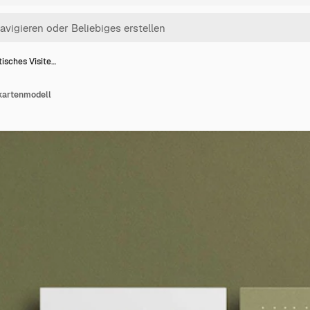
isches Visite…
kartenmodell