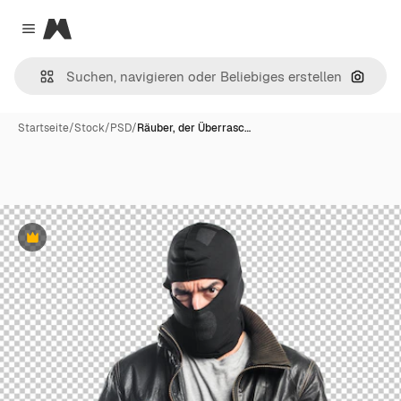
Magnific
Close menu
Nach B
Startseite
/
Stock
/
PSD
/
Räuber, der Überrasc…
Premium