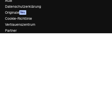
AGB
Datenschutzerklärung
Originale
Neu
Cookie-Richtlinie
Vertrauenszentrum
Partner
Unternehmen
Unternehmen
Preise
Über uns
Reviews
Karriere
Suchtrends
Blog
Veranstaltungen
Slidesgo
Deine Inhalte verkaufen
Pressesaal