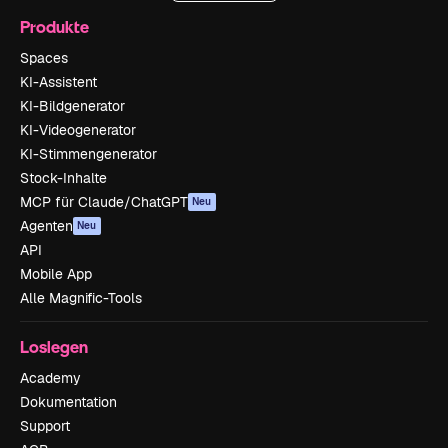
Produkte
Spaces
KI-Assistent
KI-Bildgenerator
KI-Videogenerator
KI-Stimmengenerator
Stock-Inhalte
MCP für Claude/ChatGPT
Neu
Agenten
Neu
API
Mobile App
Alle Magnific-Tools
Loslegen
Academy
Dokumentation
Support