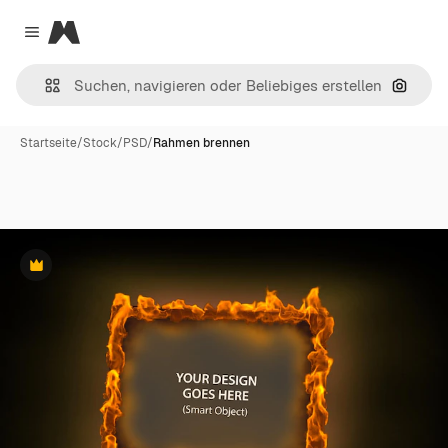
Magnific
Close menu
Nach B
Startseite
/
Stock
/
PSD
/
Rahmen brennen
Premium