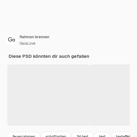
Rahmen brennen
GaiaLove
Diese PSD könnten dir auch gefallen
feuerrahmen
schriftarten
3d text
text
texteffekte