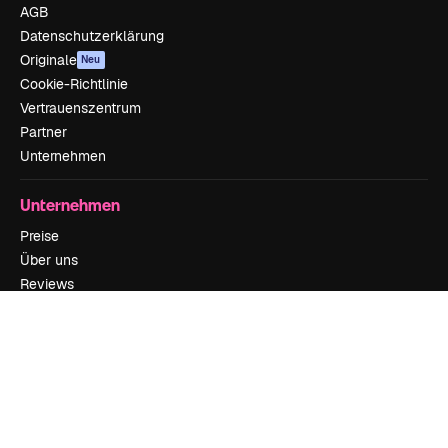
AGB
Datenschutzerklärung
Originale
Neu
Cookie-Richtlinie
Vertrauenszentrum
Partner
Unternehmen
Unternehmen
Preise
Über uns
Reviews
Karriere
Suchtrends
Blog
Veranstaltungen
Slidesgo
Deine Inhalte verkaufen