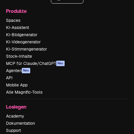
Produkte
Spaces
KI-Assistent
KI-Bildgenerator
KI-Videogenerator
KI-Stimmengenerator
Stock-Inhalte
MCP für Claude/ChatGPT
Neu
Agenten
Neu
API
Mobile App
Alle Magnific-Tools
Loslegen
Academy
Dokumentation
Support