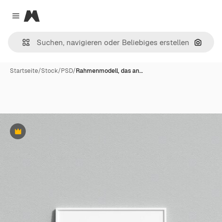
Magnific
Close menu
Nach B
Startseite
/
Stock
/
PSD
/
Rahmenmodell, das an…
Premium