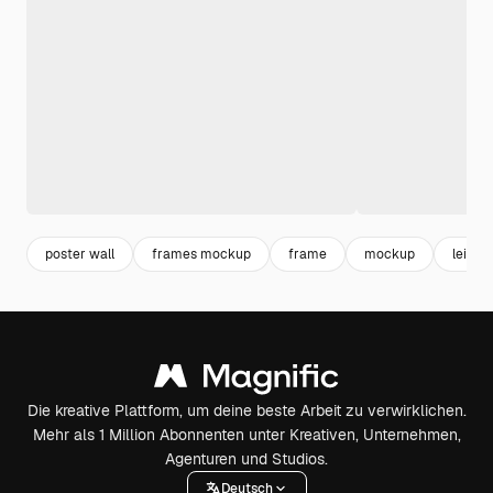
poster wall
frames mockup
frame
mockup
leinw
Die kreative Plattform, um deine beste Arbeit zu verwirklichen.
Mehr als 1 Million Abonnenten unter Kreativen, Unternehmen,
Agenturen und Studios.
Deutsch