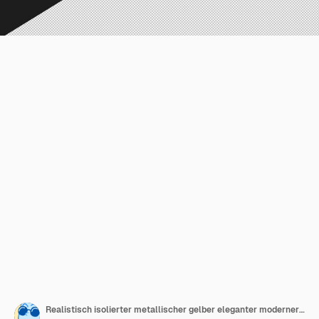
Realistisch isolierter metallischer gelber eleganter moderner Familienwagen aus der linken Rückseite