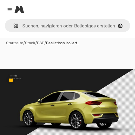
Magnific
Close menu
Nach B
Startseite
/
Stock
/
PSD
/
Realistisch isoliert…
Premium