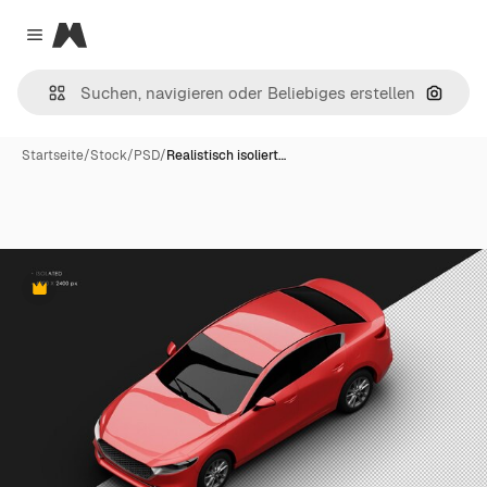
Magnific
Close menu
Nach B
Startseite
/
Stock
/
PSD
/
Realistisch isoliert…
Premium