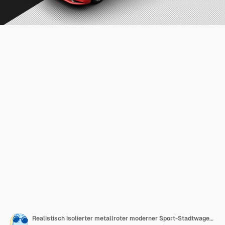
Realistisch isolierter metallroter moderner Sport-Stadtwagen von oben links vorne