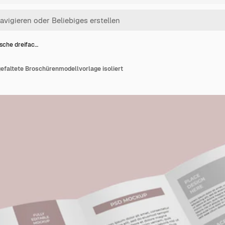
ische dreifac…
gefaltete Broschürenmodellvorlage isoliert